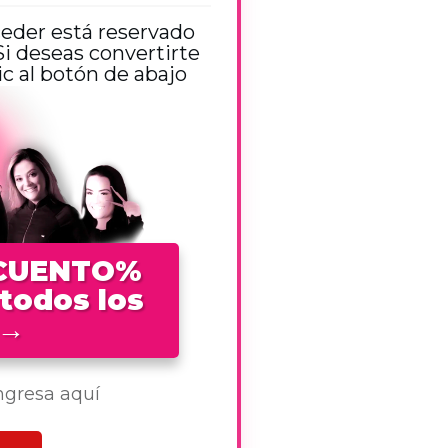
ceder está reservado
 deseas convertirte
 al botón de abajo
SCUENTO%
 todos los
→
ingresa aquí