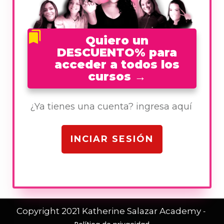
Quiero un
DESCUENTO% para
acceder a todos los
cursos
→
¿Ya tienes una cuenta? ingresa aquí
INCIAR SESIÓN
Copyright 2021
Katherine Salazar Academy
-