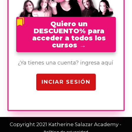
Quiero un
DESCUENTO% para
acceder a todos los
cursos
→
¿Ya tienes una cuenta? ingresa aquí
INCIAR SESIÓN
Copyright 2021
Katherine Salazar Academy
-