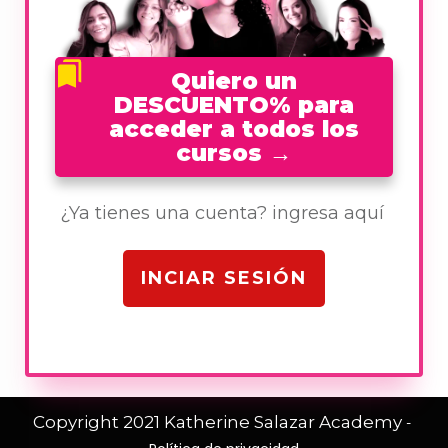
Quiero un
DESCUENTO% para
acceder a todos los
cursos
→
¿Ya tienes una cuenta? ingresa aquí
INCIAR SESIÓN
Copyright 2021
Katherine Salazar Academy
-