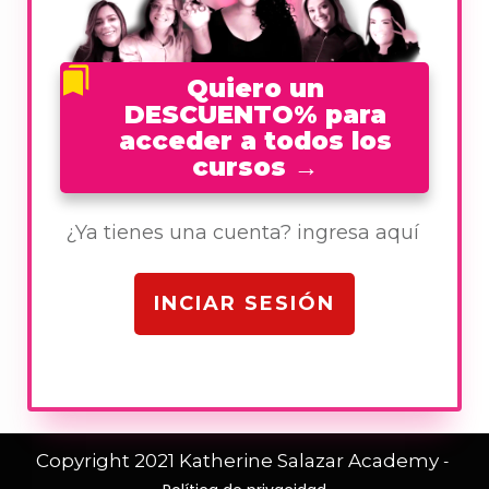
Quiero un
DESCUENTO% para
acceder a todos los
cursos
→
¿Ya tienes una cuenta? ingresa aquí
INCIAR SESIÓN
Copyright 2021
Katherine Salazar Academy
-