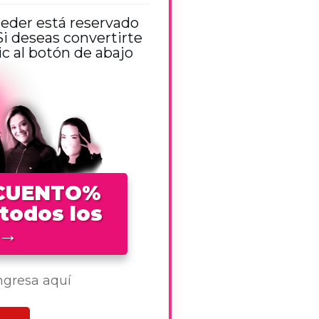
ceder está reservado
 deseas convertirte
 al botón de abajo
SCUENTO%
 todos los
→
ingresa aquí