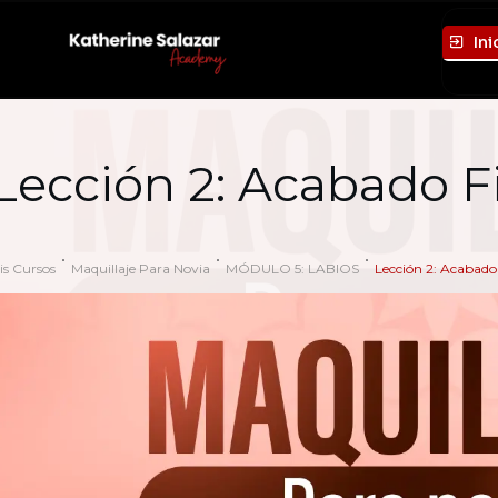
Ini
Lección 2: Acabado F
is Cursos
Maquillaje Para Novia
MÓDULO 5: LABIOS
Lección 2: Acabado