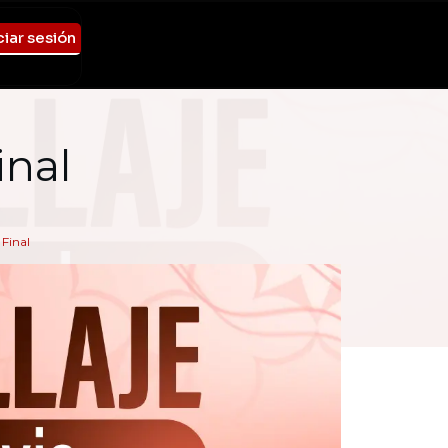
ciar sesión
inal
 Final