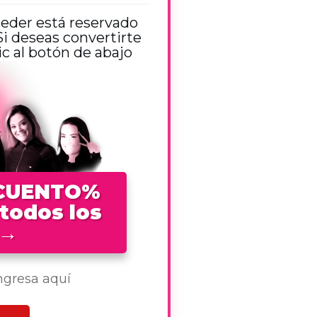
ceder está reservado
 deseas convertirte
 al botón de abajo
SCUENTO%
 todos los
→
ingresa aquí