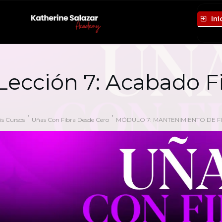
Ini
Lección 7: Acabado F
is Cursos
Uñas Con Fibra Desde Cero
MÓDULO 7: MANTENIMIENTO DE FI