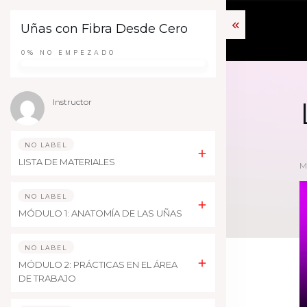
Uñas con Fibra Desde Cero
0%
NO EMPEZADO
Instructor
NO LABEL
LISTA DE MATERIALES
M
NO LABEL
MÓDULO 1: ANATOMÍA DE LAS UÑAS
NO LABEL
MÓDULO 2: PRÁCTICAS EN EL ÁREA
DE TRABAJO