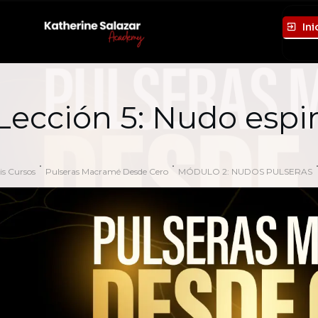
Ini
Lección 5: Nudo espir
is Cursos
Pulseras Macramé Desde Cero
MÓDULO 2: NUDOS PULSERAS