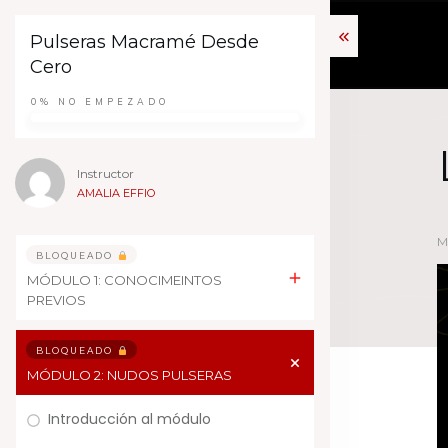
Pulseras Macramé Desde
Cero
0%
NO EMPEZADO
Instructor
AMALIA EFFIO
M
BLOQUEADO
MÓDULO 1: CONOCIMEINTOS
PREVIOS
BLOQUEADO
MÓDULO 2: NUDOS PULSERAS
Introducción al módulo