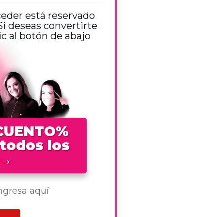
ceder está reservado
 deseas convertirte
 al botón de abajo
SCUENTO%
 todos los
→
ingresa aquí