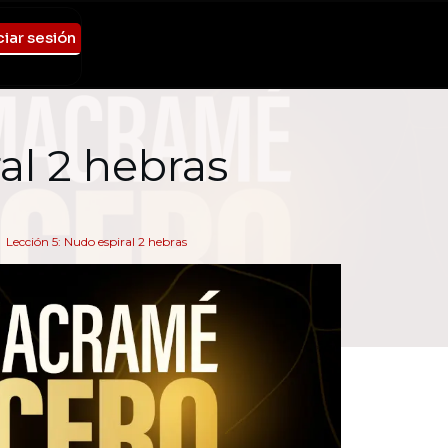
ciar sesión
al 2 hebras
Lección 5: Nudo espiral 2 hebras