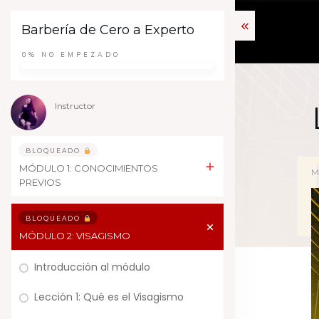
Barbería de Cero a Experto
0%
NO EMPEZADO
Instructor
BLOQUEADO
MÓDULO 1: CONOCIMIENTOS
M
PREVIOS
BLOQUEADO
MÓDULO 2: VISAGISMO
Introducción al módulo
Lección 1: Qué es el Visagismo