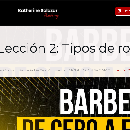
Ini
Lección 2: Tipos de ro
is Cursos
Barbería De Cero A Experto
MÓDULO 2: VISAGISMO
Lección 2