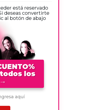
ceder está reservado
 deseas convertirte
 al botón de abajo
SCUENTO%
 todos los
→
ingresa aquí