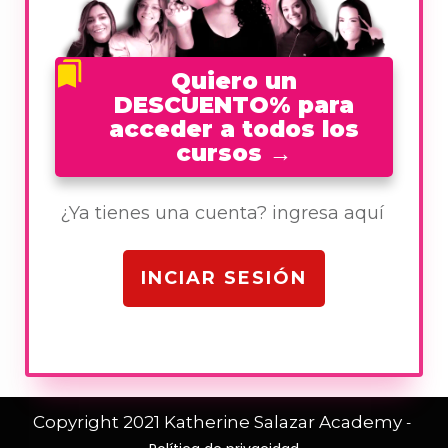
Quiero un
DESCUENTO% para
acceder a todos los
cursos
→
¿Ya tienes una cuenta? ingresa aquí
INCIAR SESIÓN
Copyright 2021
Katherine Salazar Academy
-