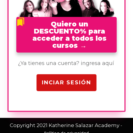
Quiero un
DESCUENTO% para
acceder a todos los
cursos
→
¿Ya tienes una cuenta? ingresa aquí
INCIAR SESIÓN
Copyright 2021
Katherine Salazar Academy
-