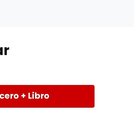
ar
cero + Libro