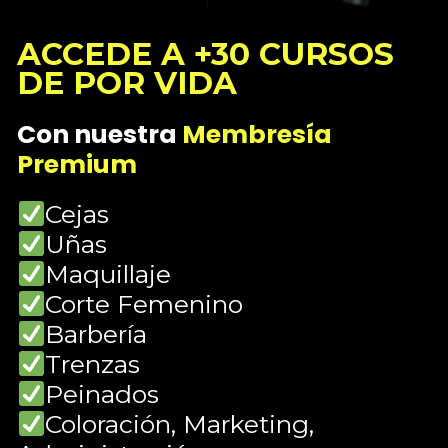
ACCEDE A
+30 CURSOS
DE POR VIDA
Con nuestra
Membresía
Premium
Cejas
Uñas
Maquillaje
Corte Femenino
Barbería
Trenzas
Peinados
Coloración,
Marketing,