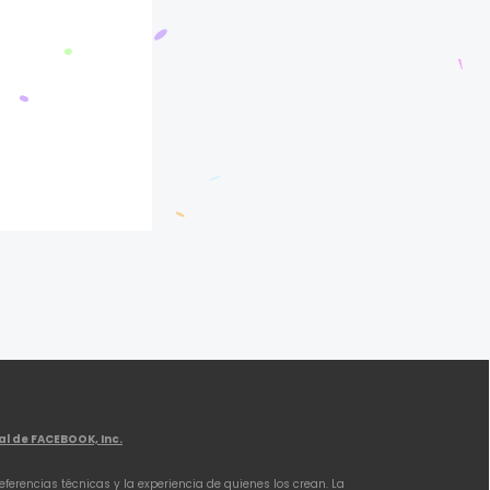
l de FACEBOOK, Inc.
eferencias técnicas y la experiencia de quienes los crean. La