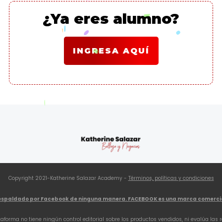
¿Ya eres alumno?
INGRESA AQUÍ
Copyright 2021-Katherine Salazar Academy -
Términos, políticas y condiciones
 respaldado por Facebook de ninguna manera.
FACEBOOK es una marca comercia
taforma no tiene ningún control editorial sobre los productos vendidos, ni evalúa las r