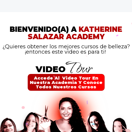
BIENVENIDO(A) A
KATHERINE
SALAZAR ACADEMY
¿Quieres obtener los mejores cursos de belleza?
¡entonces este video es para ti!
Tour
VIDEO
Accede Al Video Tour En
Nuestra Academia Y Conoce
Todos Nuestros Cursos