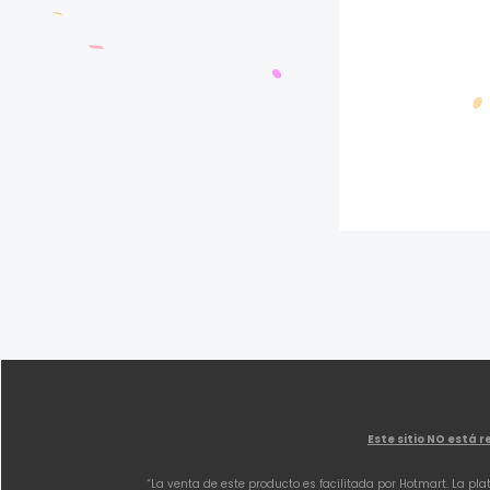
Este sitio NO está
“La venta de este producto es facilitada por Hotmart. La pla