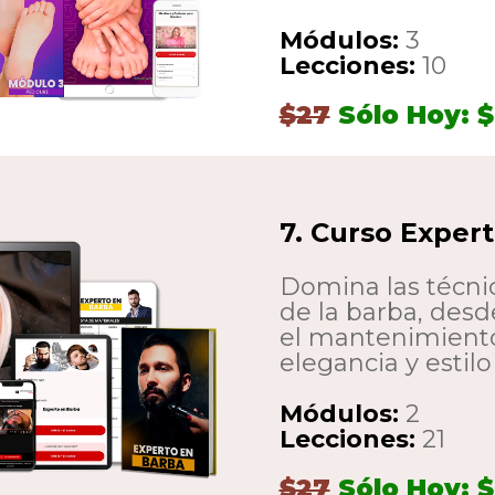
Módulos:
3
Lecciones:
10
$27
Sólo Hoy: $
7. Curso Exper
Domina las técnic
de la barba, desd
el mantenimiento
elegancia y estil
Módulos:
2
Lecciones:
21
$27
Sólo Hoy: $