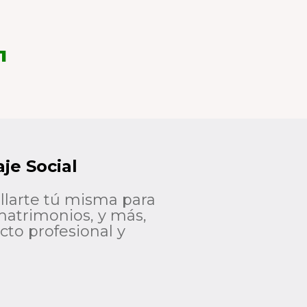
1
je Social
larte tú misma para
 matrimonios, y más,
to profesional y