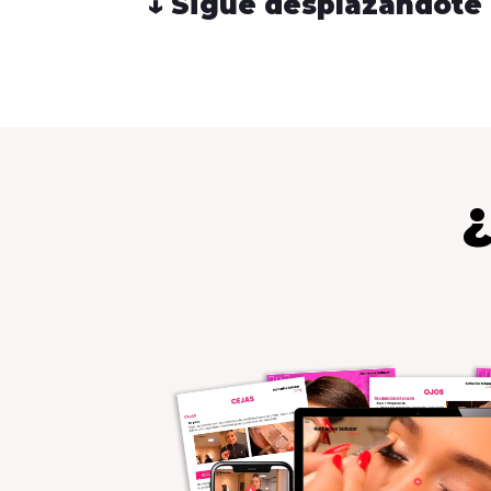
↓ Sigue desplazándote 
¿