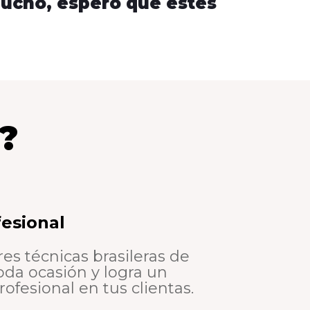
mucho, espero que estés
o?
fesional
s técnicas brasileras de
oda ocasión y logra un
rofesional en tus clientas.